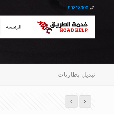
99313900
الرئيسية
تبديل بطاريات