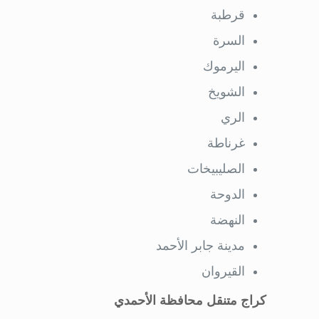
قرطبة
السرة
اليرموك
الشويخ
الري
غرناطة
الصليبيخات
الدوحة
النهضة
مدينة جابر الأحمد
القيروان
كراج متنقل محافظة الأحمدي