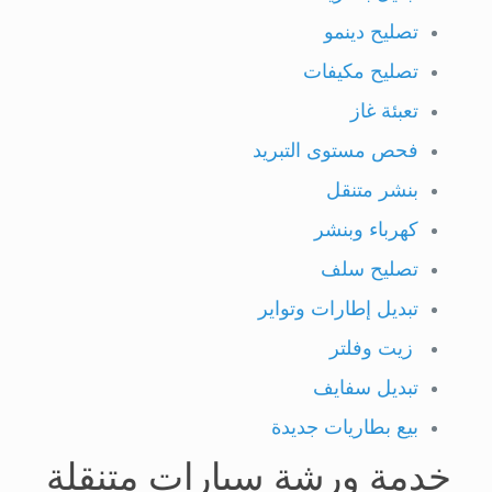
تصليح دينمو
تصليح مكيفات
تعبئة غاز
فحص مستوى التبريد
بنشر متنقل
كهرباء وبنشر
تصليح سلف
تبديل إطارات وتواير
زيت وفلتر
تبديل سفايف
بيع بطاريات جديدة
خدمة ورشة سيارات متنقلة