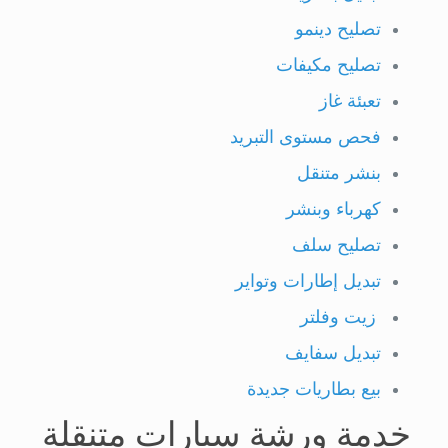
تصليح دينمو
تصليح مكيفات
تعبئة غاز
فحص مستوى التبريد
بنشر متنقل
كهرباء وبنشر
تصليح سلف
تبديل إطارات وتواير
زيت وفلتر
تبديل سفايف
بيع بطاريات جديدة
خدمة ورشة سيارات متنقلة