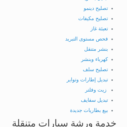
تصليح دينمو
تصليح مكيفات
تعبئة غاز
فحص مستوى التبريد
بنشر متنقل
كهرباء وبنشر
تصليح سلف
تبديل إطارات وتواير
زيت وفلتر
تبديل سفايف
بيع بطاريات جديدة
خدمة ورشة سيارات متنقلة