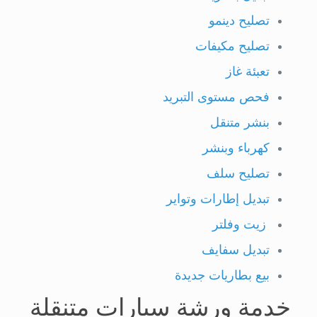
تصليح دينمو
تصليح مكيفات
تعبئة غاز
فحص مستوى التبريد
بنشر متنقل
كهرباء وبنشر
تصليح سلف
تبديل إطارات وتواير
زيت وفلتر
تبديل سفايف
بيع بطاريات جديدة
خدمة ورشة سيارات متنقلة